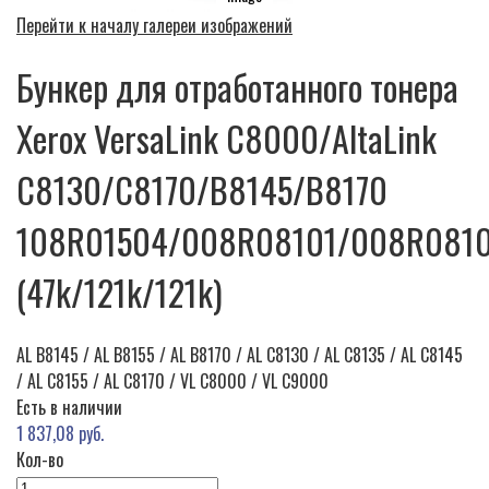
Перейти к началу галереи изображений
Бункер для отработанного тонера
Xerox VersaLink C8000/AltaLink
C8130/C8170/B8145/B8170
108R01504/008R08101/008R081
(47k/121k/121k)
AL B8145 / AL B8155 / AL B8170 / AL C8130 / AL C8135 / AL C8145
/ AL C8155 / AL C8170 / VL C8000 / VL C9000
Есть в наличии
1 837,08 руб.
Кол-во