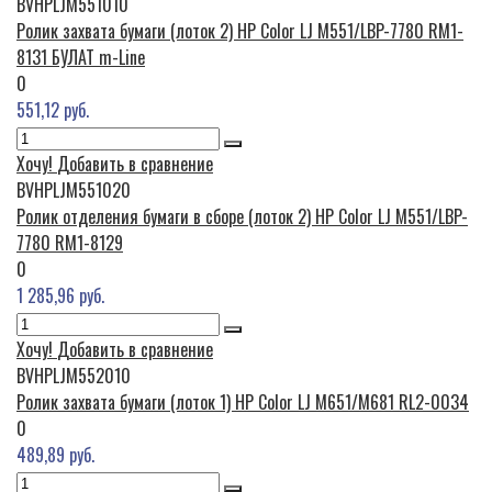
BVHPLJM551010
Ролик захвата бумаги (лоток 2) HP Color LJ M551/LBP-7780 RM1-
8131 БУЛАТ m-Line
0
551,12 руб.
Хочу!
Добавить в сравнение
BVHPLJM551020
Ролик отделения бумаги в сборе (лоток 2) HP Color LJ M551/LBP-
7780 RM1-8129
0
1 285,96 руб.
Хочу!
Добавить в сравнение
BVHPLJM552010
Ролик захвата бумаги (лоток 1) HP Color LJ M651/M681 RL2-0034
0
489,89 руб.