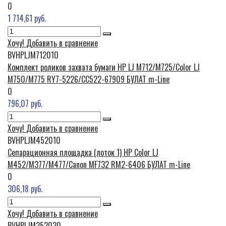
0
1 714,61 руб.
Хочу!
Добавить в сравнение
BVHPLJM712010
Комплект роликов захвата бумаги HP LJ M712/M725/Color LJ
M750/M775 RY7-5226/CC522-67909 БУЛАТ m-Line
0
796,07 руб.
Хочу!
Добавить в сравнение
BVHPLJM452010
Сепарационная площадка (лоток 1) HP Color LJ
M452/M377/M477/Canon MF732 RM2-6406 БУЛАТ m-Line
0
306,18 руб.
Хочу!
Добавить в сравнение
BVHPLJM252030