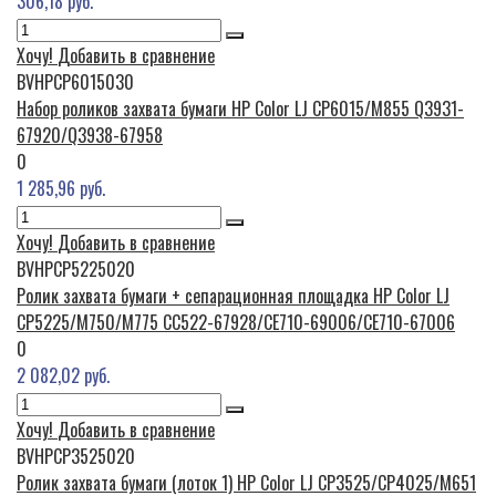
306,18 руб.
Хочу!
Добавить в сравнение
BVHPCP6015030
Набор роликов захвата бумаги HP Color LJ CP6015/M855 Q3931-
67920/Q3938-67958
0
1 285,96 руб.
Хочу!
Добавить в сравнение
BVHPCP5225020
Ролик захвата бумаги + сепарационная площадка HP Color LJ
CP5225/M750/M775 CC522-67928/CE710-69006/CE710-67006
0
2 082,02 руб.
Хочу!
Добавить в сравнение
BVHPCP3525020
Ролик захвата бумаги (лоток 1) HP Color LJ CP3525/CP4025/M651