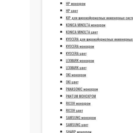
HP монохром
HP цвет
KIP для широкоформатных инженерных сист
KONICA MINOLTA монохром
KONICA MINOLTA цвет
KYOCERA для широкоформатных инженерных
KYOCERA монохром
KYOCERA цвет
LEXMARK монохром
LEXMARK цвет
OKI монохром
OKI цвет
PANASONIC монохром
PANTUM МОНОХРОМ
RICOH монохром
RICOH цвет
SAMSUNG монохром
SAMSUNG цвет
SHARP монохром