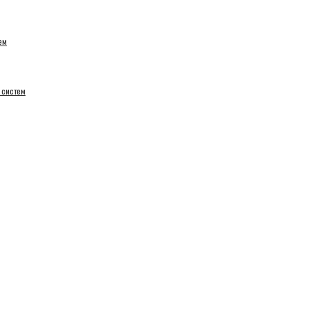
ем
 систем