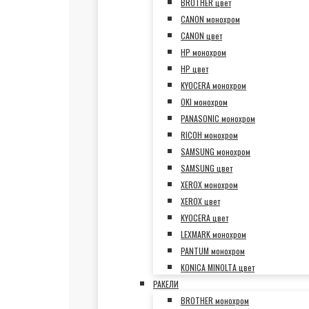
BROTHER цвет
CANON монохром
CANON цвет
HP монохром
HP цвет
KYOCERA монохром
OKI монохром
PANASONIC монохром
RICOH монохром
SAMSUNG монохром
SAMSUNG цвет
XEROX монохром
XEROX цвет
KYOCERA цвет
LEXMARK монохром
PANTUM монохром
KONICA MINOLTA цвет
РАКЕЛИ
BROTHER монохром