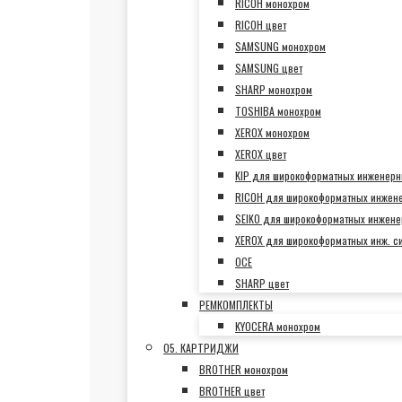
RICOH монохром
RICOH цвет
SAMSUNG монохром
SAMSUNG цвет
SHARP монохром
TOSHIBA монохром
XEROX монохром
XEROX цвет
KIP для широкоформатных инженерн
RICOH для широкоформатных инжен
SEIKO для широкоформатных инжене
XEROX для широкоформатных инж. с
OCE
SHARP цвет
РЕМКОМПЛЕКТЫ
KYOCERA монохром
05. КАРТРИДЖИ
BROTHER монохром
BROTHER цвет