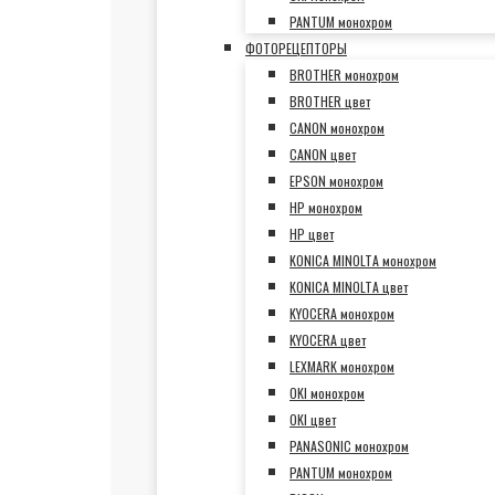
PANTUM монохром
ФОТОРЕЦЕПТОРЫ
BROTHER монохром
BROTHER цвет
CANON монохром
CANON цвет
EPSON монохром
HP монохром
HP цвет
KONICA MINOLTA монохром
KONICA MINOLTA цвет
KYOCERA монохром
KYOCERA цвет
LEXMARK монохром
OKI монохром
OKI цвет
PANASONIC монохром
PANTUM монохром