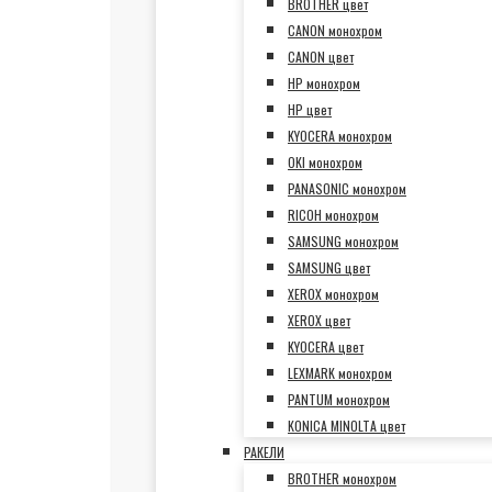
BROTHER цвет
CANON монохром
CANON цвет
HP монохром
HP цвет
KYOCERA монохром
OKI монохром
PANASONIC монохром
RICOH монохром
SAMSUNG монохром
SAMSUNG цвет
XEROX монохром
XEROX цвет
KYOCERA цвет
LEXMARK монохром
PANTUM монохром
KONICA MINOLTA цвет
РАКЕЛИ
BROTHER монохром