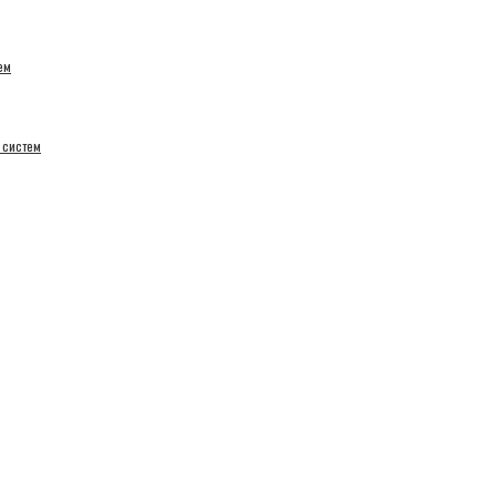
ем
 систем