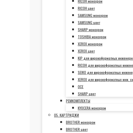
RICOH монохром
RICOH цвет
SAMSUNG монохром
SAMSUNG цвет
SHARP монохром
TOSHIBA монохром
XEROX монохром
XEROX цвет
KIP для широкоформатных инженерн
RICOH для широкоформатных инжен
SEIKO для широкоформатных инжене
XEROX для широкоформатных инж. с
OCE
SHARP цвет
РЕМКОМПЛЕКТЫ
KYOCERA монохром
05. КАРТРИДЖИ
BROTHER монохром
BROTHER цвет