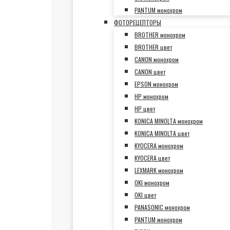
PANTUM монохром
ФОТОРЕЦЕПТОРЫ
BROTHER монохром
BROTHER цвет
CANON монохром
CANON цвет
EPSON монохром
HP монохром
HP цвет
KONICA MINOLTA монохром
KONICA MINOLTA цвет
KYOCERA монохром
KYOCERA цвет
LEXMARK монохром
OKI монохром
OKI цвет
PANASONIC монохром
PANTUM монохром