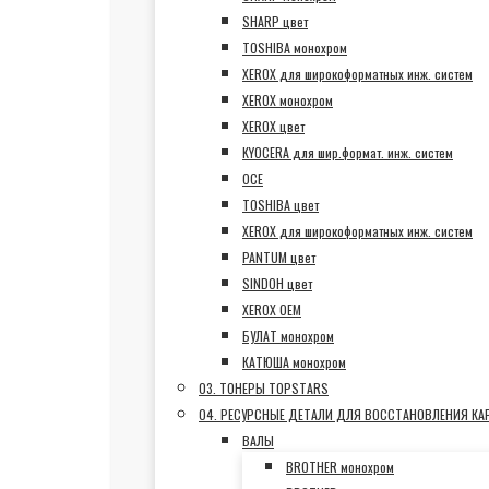
SHARP цвет
TOSHIBA монохром
XEROX для широкоформатных инж. систем
XEROX монохром
XEROX цвет
KYOCERA для шир.формат. инж. систем
OCE
TOSHIBA цвет
XEROX для широкоформатных инж. систем
PANTUM цвет
SINDOH цвет
XEROX OEM
БУЛАТ монохром
КАТЮША монохром
03. ТОНЕРЫ TOPSTARS
04. РЕСУРСНЫЕ ДЕТАЛИ ДЛЯ ВОССТАНОВЛЕНИЯ К
ВАЛЫ
BROTHER монохром