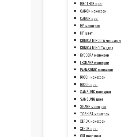
BROTHER цвет
CANON монохром
CANON цвет
HP монохром
HP цвет
KONICA MINOLTA монохром
KONICA MINOLTA цвет
KYOCERA монохром
LEXMARK монохром
PANASONIC монохром
RICOH монохром
RICOH цвет
SAMSUNG монохром
SAMSUNG цвет
SHARP монохром
TOSHIBA монохром
XEROX монохром
XEROX цвет
OKI монохром