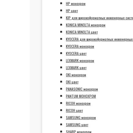
HP монохром
HP цвет
KIP для широкоформатных инженерных сист
KONICA MINOLTA монохром
KONICA MINOLTA цвет
KYOCERA для широкоформатных инженерных
KYOCERA монохром
KYOCERA цвет
LEXMARK монохром
LEXMARK цвет
OKI монохром
OKI цвет
PANASONIC монохром
PANTUM МОНОХРОМ
RICOH монохром
RICOH цвет
SAMSUNG монохром
SAMSUNG цвет
SHARP монохром