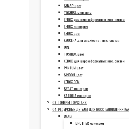
SHARP цвет
TOSHIBA монохром
XEROX для широкоформатных инж. систем
XEROX монохром
XEROX цвет
KYOCERA для шир.формат. инж. систем
OCE
TOSHIBA цвет
XEROX для широкоформатных инж. систем
PANTUM цвет
SINDOH цвет
XEROX OEM
БУЛАТ монохром
КАТЮША монохром
03. ТОНЕРЫ TOPSTARS
04. РЕСУРСНЫЕ ДЕТАЛИ ДЛЯ ВОССТАНОВЛЕНИЯ К
ВАЛЫ
BROTHER монохром