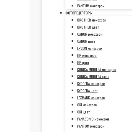
PANTUM монохром
ФОТОРЕЦЕПТОРЫ
BROTHER монохром
BROTHER цвет
CANON монохром
CANON цвет
EPSON монохром
HP монохром
HP цвет
KONICA MINOLTA монохром
KONICA MINOLTA цвет
KYOCERA монохром
KYOCERA цвет
LEXMARK монохром
OKI монохром
OKI цвет
PANASONIC монохром
PANTUM монохром