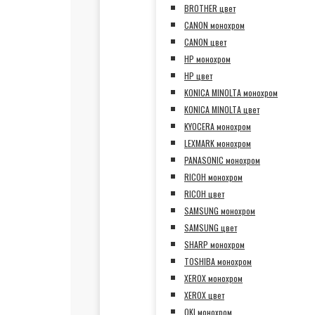
BROTHER цвет
CANON монохром
CANON цвет
HP монохром
HP цвет
KONICA MINOLTA монохром
KONICA MINOLTA цвет
KYOCERA монохром
LEXMARK монохром
PANASONIC монохром
RICOH монохром
RICOH цвет
SAMSUNG монохром
SAMSUNG цвет
SHARP монохром
TOSHIBA монохром
XEROX монохром
XEROX цвет
OKI монохром