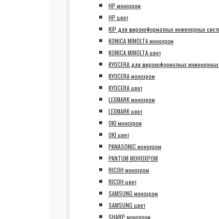
HP монохром
HP цвет
KIP для широкоформатных инженерных сист
KONICA MINOLTA монохром
KONICA MINOLTA цвет
KYOCERA для широкоформатных инженерных
KYOCERA монохром
KYOCERA цвет
LEXMARK монохром
LEXMARK цвет
OKI монохром
OKI цвет
PANASONIC монохром
PANTUM МОНОХРОМ
RICOH монохром
RICOH цвет
SAMSUNG монохром
SAMSUNG цвет
SHARP монохром