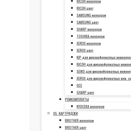
RICOH монохром
RICOH цвет
SAMSUNG монохром
SAMSUNG цвет
SHARP монохром
TOSHIBA монохром
XEROX монохром
XEROX цвет
KIP для широкоформатных инженерн
RICOH для широкоформатных инжен
SEIKO для широкоформатных инжене
XEROX для широкоформатных инж. с
OCE
SHARP цвет
РЕМКОМПЛЕКТЫ
KYOCERA монохром
05. КАРТРИДЖИ
BROTHER монохром
BROTHER цвет