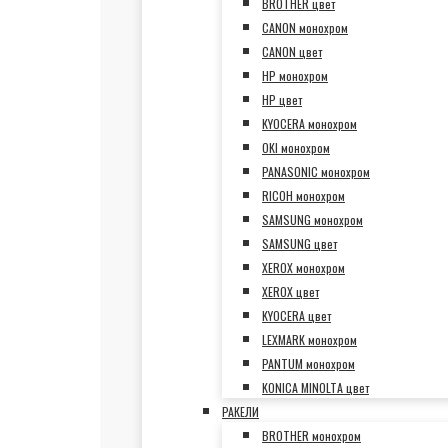
BROTHER цвет
CANON монохром
CANON цвет
HP монохром
HP цвет
KYOCERA монохром
OKI монохром
PANASONIC монохром
RICOH монохром
SAMSUNG монохром
SAMSUNG цвет
XEROX монохром
XEROX цвет
KYOCERA цвет
LEXMARK монохром
PANTUM монохром
KONICA MINOLTA цвет
РАКЕЛИ
BROTHER монохром