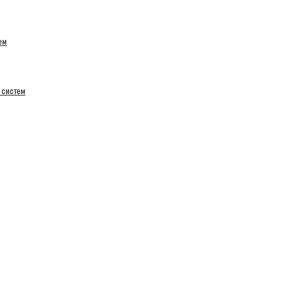
ем
 систем