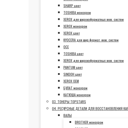
SHARP цвет
TOSHIBA монохром
XEROX для широкоформатных инж. систем
XEROX монохром
XEROX цвет
KYOCERA для шир.формат. инж. систем
OCE
TOSHIBA цвет
XEROX для широкоформатных инж. систем
PANTUM цвет
SINDOH цвет
XEROX OEM
БУЛАТ монохром
КАТЮША монохром
03. ТОНЕРЫ TOPSTARS
04. РЕСУРСНЫЕ ДЕТАЛИ ДЛЯ ВОССТАНОВЛЕНИЯ К
ВАЛЫ
BROTHER монохром