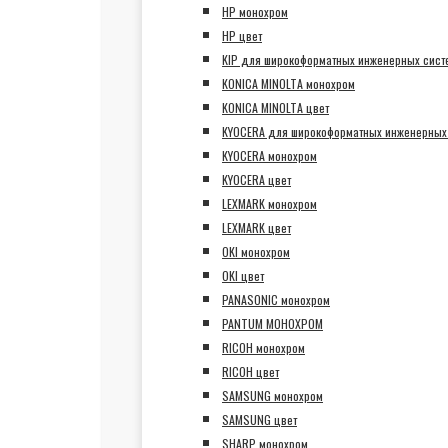
HP монохром
HP цвет
KIP для широкоформатных инженерных сист
KONICA MINOLTA монохром
KONICA MINOLTA цвет
KYOCERA для широкоформатных инженерных
KYOCERA монохром
KYOCERA цвет
LEXMARK монохром
LEXMARK цвет
OKI монохром
OKI цвет
PANASONIC монохром
PANTUM МОНОХРОМ
RICOH монохром
RICOH цвет
SAMSUNG монохром
SAMSUNG цвет
SHARP монохром