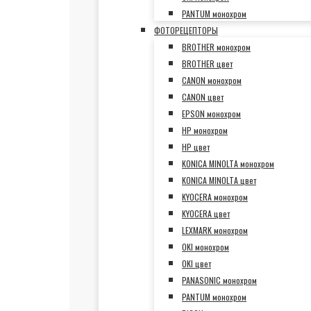
PANTUM монохром
ФОТОРЕЦЕПТОРЫ
BROTHER монохром
BROTHER цвет
CANON монохром
CANON цвет
EPSON монохром
HP монохром
HP цвет
KONICA MINOLTA монохром
KONICA MINOLTA цвет
KYOCERA монохром
KYOCERA цвет
LEXMARK монохром
OKI монохром
OKI цвет
PANASONIC монохром
PANTUM монохром