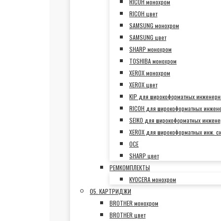
RICOH монохром
RICOH цвет
SAMSUNG монохром
SAMSUNG цвет
SHARP монохром
TOSHIBA монохром
XEROX монохром
XEROX цвет
KIP для широкоформатных инженерн
RICOH для широкоформатных инжен
SEIKO для широкоформатных инжене
XEROX для широкоформатных инж. с
OCE
SHARP цвет
РЕМКОМПЛЕКТЫ
KYOCERA монохром
05. КАРТРИДЖИ
BROTHER монохром
BROTHER цвет