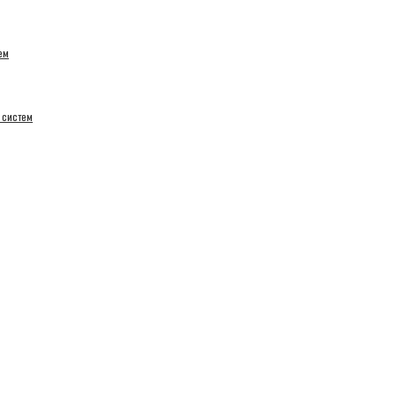
ем
 систем