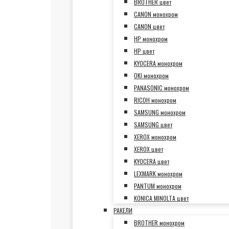
BROTHER цвет
CANON монохром
CANON цвет
HP монохром
HP цвет
KYOCERA монохром
OKI монохром
PANASONIC монохром
RICOH монохром
SAMSUNG монохром
SAMSUNG цвет
XEROX монохром
XEROX цвет
KYOCERA цвет
LEXMARK монохром
PANTUM монохром
KONICA MINOLTA цвет
РАКЕЛИ
BROTHER монохром