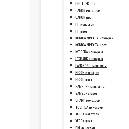
BROTHER цвет
CANON монохром
CANON цвет
HP монохром
HP цвет
KONICA MINOLTA монохром
KONICA MINOLTA цвет
KYOCERA монохром
LEXMARK монохром
PANASONIC монохром
RICOH монохром
RICOH цвет
SAMSUNG монохром
SAMSUNG цвет
SHARP монохром
TOSHIBA монохром
XEROX монохром
XEROX цвет
OKI монохром