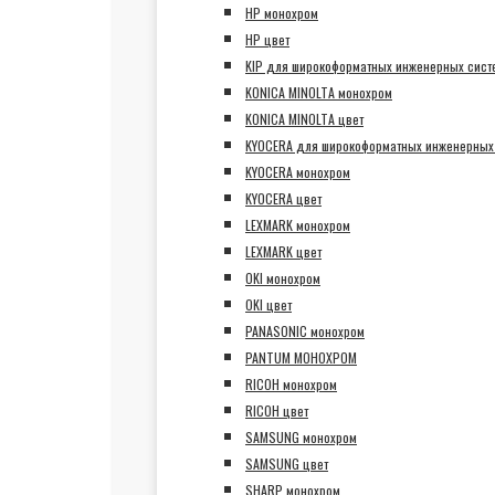
HP монохром
HP цвет
KIP для широкоформатных инженерных сист
KONICA MINOLTA монохром
KONICA MINOLTA цвет
KYOCERA для широкоформатных инженерных
KYOCERA монохром
KYOCERA цвет
LEXMARK монохром
LEXMARK цвет
OKI монохром
OKI цвет
PANASONIC монохром
PANTUM МОНОХРОМ
RICOH монохром
RICOH цвет
SAMSUNG монохром
SAMSUNG цвет
SHARP монохром