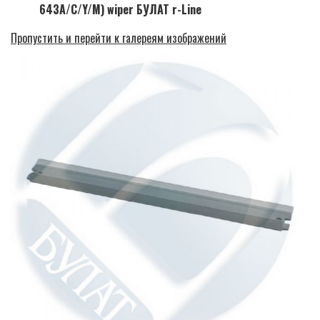
643A/C/Y/M) wiper БУЛАТ r-Line
Пропустить и перейти к галереям изображений