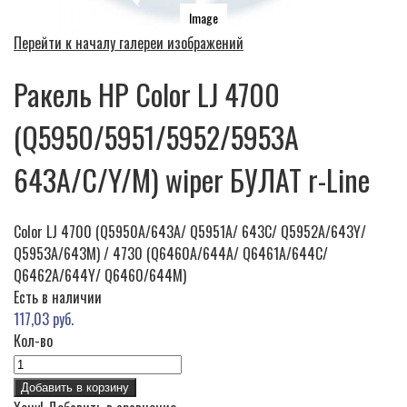
Image
Перейти к началу галереи изображений
Ракель HP Color LJ 4700
(Q5950/5951/5952/5953A
643A/C/Y/M) wiper БУЛАТ r-Line
Color LJ 4700 (Q5950A/643A/ Q5951A/ 643C/ Q5952A/643Y/
Q5953A/643M) / 4730 (Q6460A/644A/ Q6461A/644C/
Q6462A/644Y/ Q6460/644M)
Есть в наличии
117,03 руб.
Кол-во
Добавить в корзину