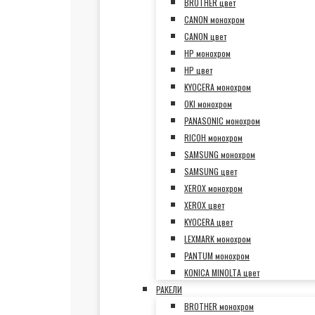
BROTHER цвет
CANON монохром
CANON цвет
HP монохром
HP цвет
KYOCERA монохром
OKI монохром
PANASONIC монохром
RICOH монохром
SAMSUNG монохром
SAMSUNG цвет
XEROX монохром
XEROX цвет
KYOCERA цвет
LEXMARK монохром
PANTUM монохром
KONICA MINOLTA цвет
РАКЕЛИ
BROTHER монохром