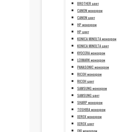
BROTHER цвет
CANON монохром
CANON цвет
HP монохром
HP цвет
KONICA MINOLTA монохром
KONICA MINOLTA цвет
KYOCERA монохром
LEXMARK монохром
PANASONIC монохром
RICOH монохром
RICOH цвет
SAMSUNG монохром
SAMSUNG цвет
SHARP монохром
TOSHIBA монохром
XEROX монохром
XEROX цвет
OKI монохром