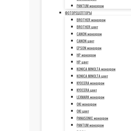
PANTUM монохром
ФОТОРЕЦЕПТОРЫ
BROTHER монохром
BROTHER цвет
CANON монохром
CANON цвет
EPSON монохром
HP монохром
HP цвет
KONICA MINOLTA монохром
KONICA MINOLTA цвет
KYOCERA монохром
KYOCERA цвет
LEXMARK монохром
OKI монохром
OKI цвет
PANASONIC монохром
PANTUM монохром