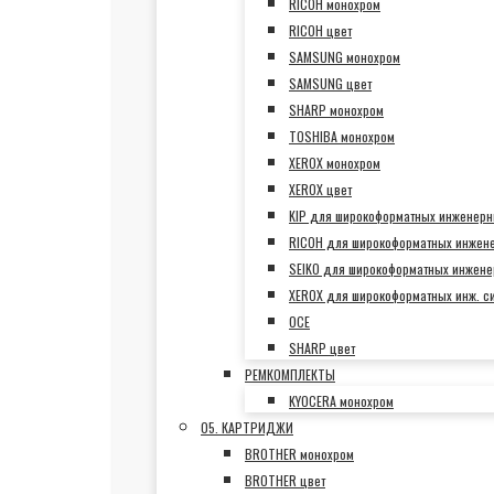
RICOH монохром
RICOH цвет
SAMSUNG монохром
SAMSUNG цвет
SHARP монохром
TOSHIBA монохром
XEROX монохром
XEROX цвет
KIP для широкоформатных инженерн
RICOH для широкоформатных инжен
SEIKO для широкоформатных инжене
XEROX для широкоформатных инж. с
OCE
SHARP цвет
РЕМКОМПЛЕКТЫ
KYOCERA монохром
05. КАРТРИДЖИ
BROTHER монохром
BROTHER цвет