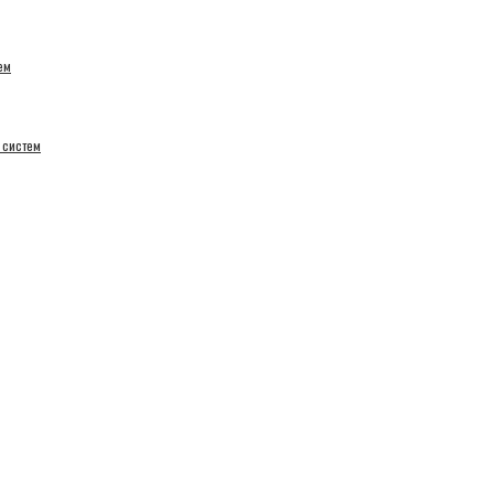
ем
 систем