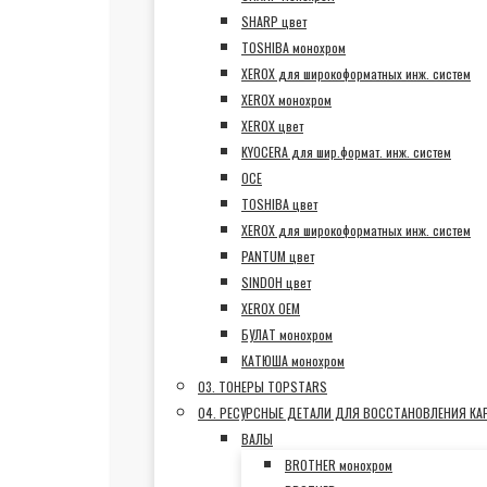
SHARP цвет
TOSHIBA монохром
XEROX для широкоформатных инж. систем
XEROX монохром
XEROX цвет
KYOCERA для шир.формат. инж. систем
OCE
TOSHIBA цвет
XEROX для широкоформатных инж. систем
PANTUM цвет
SINDOH цвет
XEROX OEM
БУЛАТ монохром
КАТЮША монохром
03. ТОНЕРЫ TOPSTARS
04. РЕСУРСНЫЕ ДЕТАЛИ ДЛЯ ВОССТАНОВЛЕНИЯ К
ВАЛЫ
BROTHER монохром