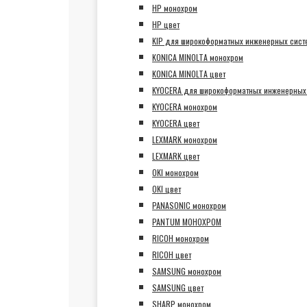
HP монохром
HP цвет
KIP для широкоформатных инженерных сист
KONICA MINOLTA монохром
KONICA MINOLTA цвет
KYOCERA для широкоформатных инженерных
KYOCERA монохром
KYOCERA цвет
LEXMARK монохром
LEXMARK цвет
OKI монохром
OKI цвет
PANASONIC монохром
PANTUM МОНОХРОМ
RICOH монохром
RICOH цвет
SAMSUNG монохром
SAMSUNG цвет
SHARP монохром