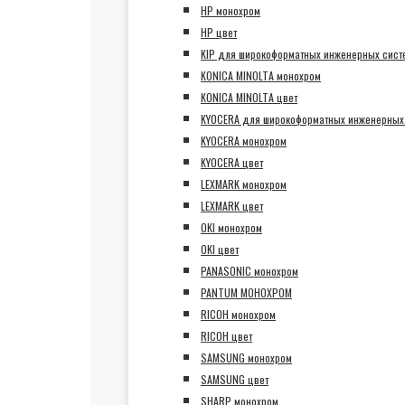
HP монохром
HP цвет
KIP для широкоформатных инженерных сист
KONICA MINOLTA монохром
KONICA MINOLTA цвет
KYOCERA для широкоформатных инженерных
KYOCERA монохром
KYOCERA цвет
LEXMARK монохром
LEXMARK цвет
OKI монохром
OKI цвет
PANASONIC монохром
PANTUM МОНОХРОМ
RICOH монохром
RICOH цвет
SAMSUNG монохром
SAMSUNG цвет
SHARP монохром