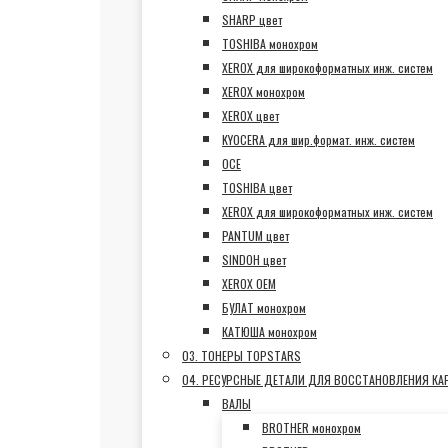
SHARP цвет
TOSHIBA монохром
XEROX для широкоформатных инж. систем
XEROX монохром
XEROX цвет
KYOCERA для шир.формат. инж. систем
OCE
TOSHIBA цвет
XEROX для широкоформатных инж. систем
PANTUM цвет
SINDOH цвет
XEROX OEM
БУЛАТ монохром
КАТЮША монохром
03. ТОНЕРЫ TOPSTARS
04. РЕСУРСНЫЕ ДЕТАЛИ ДЛЯ ВОССТАНОВЛЕНИЯ К
ВАЛЫ
BROTHER монохром