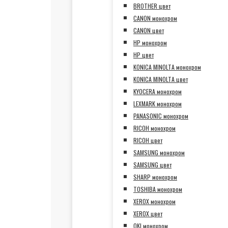
BROTHER цвет
CANON монохром
CANON цвет
HP монохром
HP цвет
KONICA MINOLTA монохром
KONICA MINOLTA цвет
KYOCERA монохром
LEXMARK монохром
PANASONIC монохром
RICOH монохром
RICOH цвет
SAMSUNG монохром
SAMSUNG цвет
SHARP монохром
TOSHIBA монохром
XEROX монохром
XEROX цвет
OKI монохром