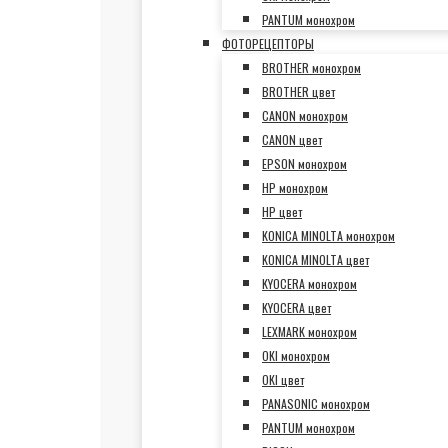
PANTUM монохром
ФОТОРЕЦЕПТОРЫ
BROTHER монохром
BROTHER цвет
CANON монохром
CANON цвет
EPSON монохром
HP монохром
HP цвет
KONICA MINOLTA монохром
KONICA MINOLTA цвет
KYOCERA монохром
KYOCERA цвет
LEXMARK монохром
OKI монохром
OKI цвет
PANASONIC монохром
PANTUM монохром