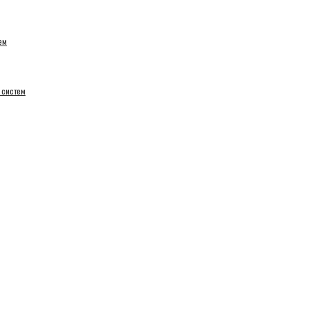
ем
 систем