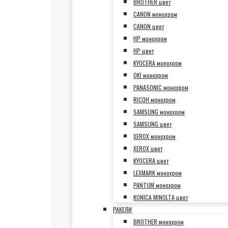
BROTHER цвет
CANON монохром
CANON цвет
HP монохром
HP цвет
KYOCERA монохром
OKI монохром
PANASONIC монохром
RICOH монохром
SAMSUNG монохром
SAMSUNG цвет
XEROX монохром
XEROX цвет
KYOCERA цвет
LEXMARK монохром
PANTUM монохром
KONICA MINOLTA цвет
РАКЕЛИ
BROTHER монохром