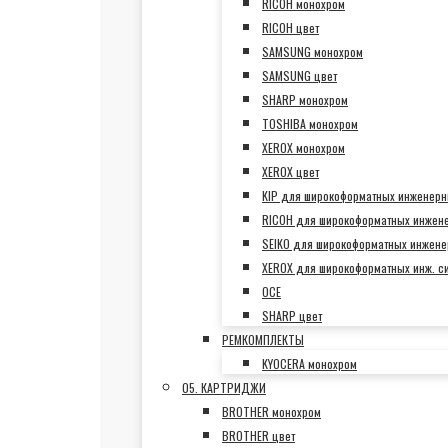
RICOH монохром
RICOH цвет
SAMSUNG монохром
SAMSUNG цвет
SHARP монохром
TOSHIBA монохром
XEROX монохром
XEROX цвет
KIP для широкоформатных инженерн
RICOH для широкоформатных инжен
SEIKO для широкоформатных инжене
XEROX для широкоформатных инж. с
OCE
SHARP цвет
РЕМКОМПЛЕКТЫ
KYOCERA монохром
05. КАРТРИДЖИ
BROTHER монохром
BROTHER цвет