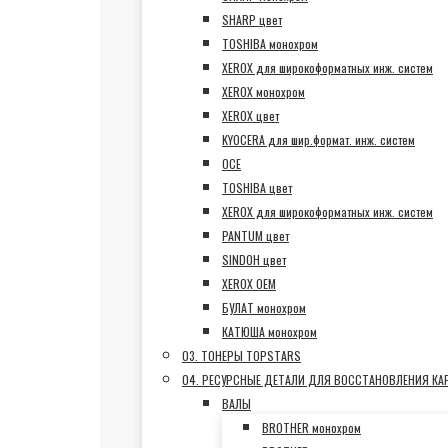
SHARP цвет
TOSHIBA монохром
XEROX для широкоформатных инж. систем
XEROX монохром
XEROX цвет
KYOCERA для шир.формат. инж. систем
OCE
TOSHIBA цвет
XEROX для широкоформатных инж. систем
PANTUM цвет
SINDOH цвет
XEROX OEM
БУЛАТ монохром
КАТЮША монохром
03. ТОНЕРЫ TOPSTARS
04. РЕСУРСНЫЕ ДЕТАЛИ ДЛЯ ВОССТАНОВЛЕНИЯ К
ВАЛЫ
BROTHER монохром