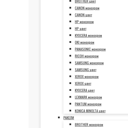
BROTHER цвет
CANON монохром
CANON цвет
HP монохром
HP цвет
KYOCERA монохром
OKI монохром
PANASONIC монохром
RICOH монохром
SAMSUNG монохром
SAMSUNG цвет
XEROX монохром
XEROX цвет
KYOCERA цвет
LEXMARK монохром
PANTUM монохром
KONICA MINOLTA цвет
РАКЕЛИ
BROTHER монохром