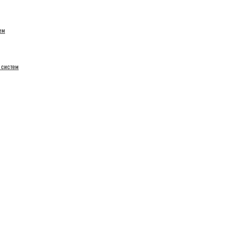
ем
 систем