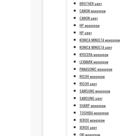
BROTHER цвет
CANON монохром
CANON цвет
HP монохром
HP цвет
KONICA MINOLTA монохром
KONICA MINOLTA цвет
KYOCERA монохром
LEXMARK монохром
PANASONIC монохром
RICOH монохром
RICOH цвет
SAMSUNG монохром
SAMSUNG цвет
SHARP монохром
TOSHIBA монохром
XEROX монохром
XEROX цвет
OKI монохром