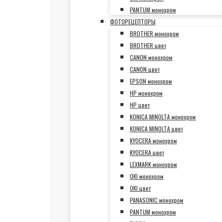
PANTUM монохром
ФОТОРЕЦЕПТОРЫ
BROTHER монохром
BROTHER цвет
CANON монохром
CANON цвет
EPSON монохром
HP монохром
HP цвет
KONICA MINOLTA монохром
KONICA MINOLTA цвет
KYOCERA монохром
KYOCERA цвет
LEXMARK монохром
OKI монохром
OKI цвет
PANASONIC монохром
PANTUM монохром