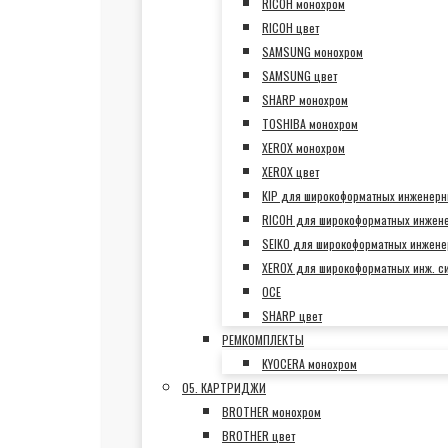
RICOH монохром
RICOH цвет
SAMSUNG монохром
SAMSUNG цвет
SHARP монохром
TOSHIBA монохром
XEROX монохром
XEROX цвет
KIP для широкоформатных инженерн
RICOH для широкоформатных инжен
SEIKO для широкоформатных инжене
XEROX для широкоформатных инж. с
OCE
SHARP цвет
РЕМКОМПЛЕКТЫ
KYOCERA монохром
05. КАРТРИДЖИ
BROTHER монохром
BROTHER цвет