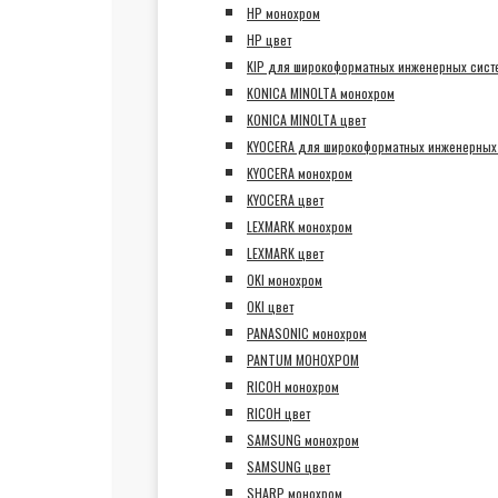
HP монохром
HP цвет
KIP для широкоформатных инженерных сист
KONICA MINOLTA монохром
KONICA MINOLTA цвет
KYOCERA для широкоформатных инженерных
KYOCERA монохром
KYOCERA цвет
LEXMARK монохром
LEXMARK цвет
OKI монохром
OKI цвет
PANASONIC монохром
PANTUM МОНОХРОМ
RICOH монохром
RICOH цвет
SAMSUNG монохром
SAMSUNG цвет
SHARP монохром