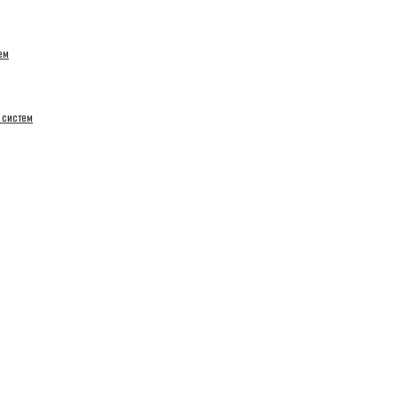
ем
 систем