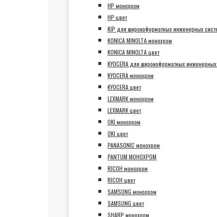
HP монохром
HP цвет
KIP для широкоформатных инженерных сист
KONICA MINOLTA монохром
KONICA MINOLTA цвет
KYOCERA для широкоформатных инженерных
KYOCERA монохром
KYOCERA цвет
LEXMARK монохром
LEXMARK цвет
OKI монохром
OKI цвет
PANASONIC монохром
PANTUM МОНОХРОМ
RICOH монохром
RICOH цвет
SAMSUNG монохром
SAMSUNG цвет
SHARP монохром