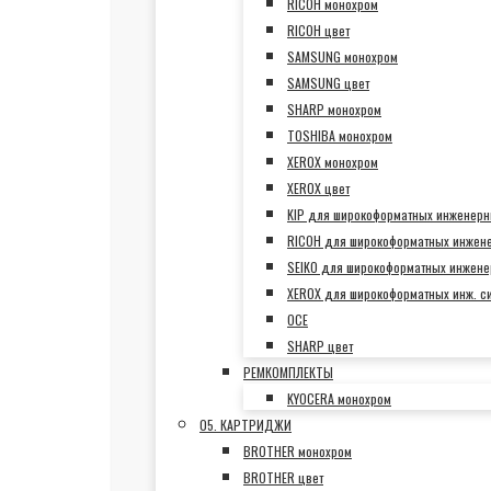
RICOH монохром
RICOH цвет
SAMSUNG монохром
SAMSUNG цвет
SHARP монохром
TOSHIBA монохром
XEROX монохром
XEROX цвет
KIP для широкоформатных инженерн
RICOH для широкоформатных инжен
SEIKO для широкоформатных инжене
XEROX для широкоформатных инж. с
OCE
SHARP цвет
РЕМКОМПЛЕКТЫ
KYOCERA монохром
05. КАРТРИДЖИ
BROTHER монохром
BROTHER цвет