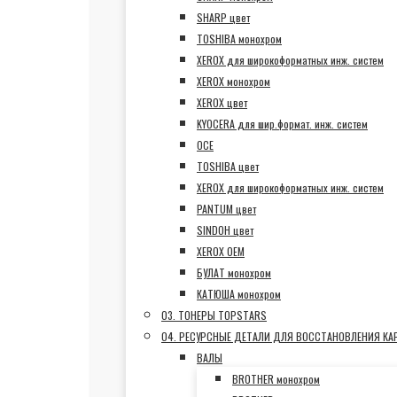
SHARP цвет
TOSHIBA монохром
XEROX для широкоформатных инж. систем
XEROX монохром
XEROX цвет
KYOCERA для шир.формат. инж. систем
OCE
TOSHIBA цвет
XEROX для широкоформатных инж. систем
PANTUM цвет
SINDOH цвет
XEROX OEM
БУЛАТ монохром
КАТЮША монохром
03. ТОНЕРЫ TOPSTARS
04. РЕСУРСНЫЕ ДЕТАЛИ ДЛЯ ВОССТАНОВЛЕНИЯ К
ВАЛЫ
BROTHER монохром