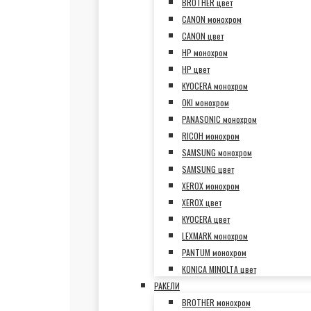
BROTHER цвет
CANON монохром
CANON цвет
HP монохром
HP цвет
KYOCERA монохром
OKI монохром
PANASONIC монохром
RICOH монохром
SAMSUNG монохром
SAMSUNG цвет
XEROX монохром
XEROX цвет
KYOCERA цвет
LEXMARK монохром
PANTUM монохром
KONICA MINOLTA цвет
РАКЕЛИ
BROTHER монохром