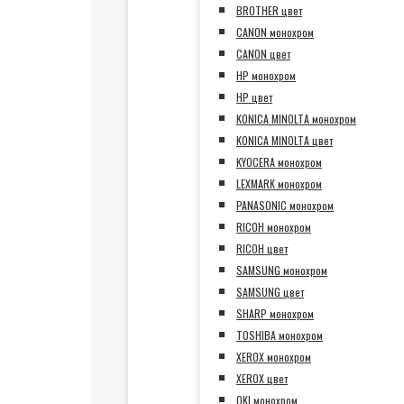
BROTHER цвет
CANON монохром
CANON цвет
HP монохром
HP цвет
KONICA MINOLTA монохром
KONICA MINOLTA цвет
KYOCERA монохром
LEXMARK монохром
PANASONIC монохром
RICOH монохром
RICOH цвет
SAMSUNG монохром
SAMSUNG цвет
SHARP монохром
TOSHIBA монохром
XEROX монохром
XEROX цвет
OKI монохром