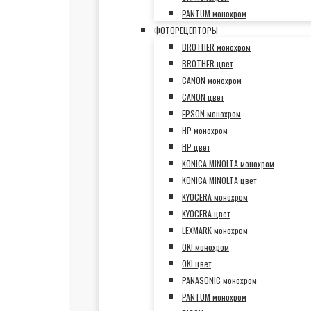
PANTUM монохром
ФОТОРЕЦЕПТОРЫ
BROTHER монохром
BROTHER цвет
CANON монохром
CANON цвет
EPSON монохром
HP монохром
HP цвет
KONICA MINOLTA монохром
KONICA MINOLTA цвет
KYOCERA монохром
KYOCERA цвет
LEXMARK монохром
OKI монохром
OKI цвет
PANASONIC монохром
PANTUM монохром