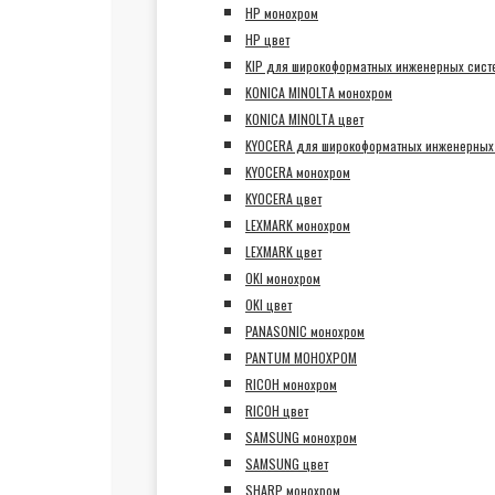
HP монохром
HP цвет
KIP для широкоформатных инженерных сист
KONICA MINOLTA монохром
KONICA MINOLTA цвет
KYOCERA для широкоформатных инженерных
KYOCERA монохром
KYOCERA цвет
LEXMARK монохром
LEXMARK цвет
OKI монохром
OKI цвет
PANASONIC монохром
PANTUM МОНОХРОМ
RICOH монохром
RICOH цвет
SAMSUNG монохром
SAMSUNG цвет
SHARP монохром