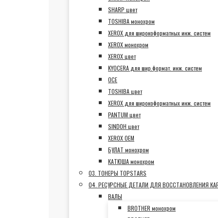
SHARP цвет
TOSHIBA монохром
XEROX для широкоформатных инж. систем
XEROX монохром
XEROX цвет
KYOCERA для шир.формат. инж. систем
OCE
TOSHIBA цвет
XEROX для широкоформатных инж. систем
PANTUM цвет
SINDOH цвет
XEROX OEM
БУЛАТ монохром
КАТЮША монохром
03. ТОНЕРЫ TOPSTARS
04. РЕСУРСНЫЕ ДЕТАЛИ ДЛЯ ВОССТАНОВЛЕНИЯ К
ВАЛЫ
BROTHER монохром