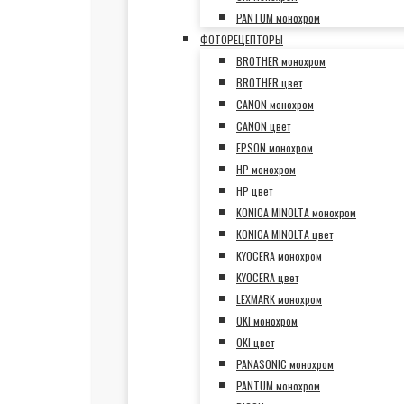
PANTUM монохром
ФОТОРЕЦЕПТОРЫ
BROTHER монохром
BROTHER цвет
CANON монохром
CANON цвет
EPSON монохром
HP монохром
HP цвет
KONICA MINOLTA монохром
KONICA MINOLTA цвет
KYOCERA монохром
KYOCERA цвет
LEXMARK монохром
OKI монохром
OKI цвет
PANASONIC монохром
PANTUM монохром