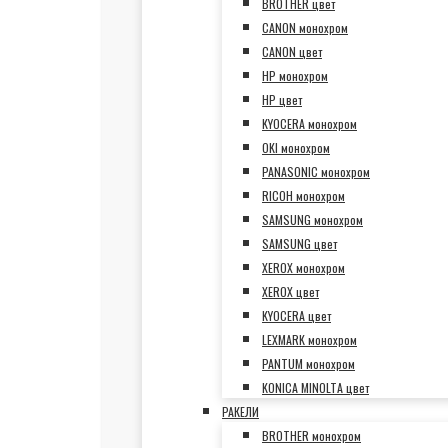
BROTHER цвет
CANON монохром
CANON цвет
HP монохром
HP цвет
KYOCERA монохром
OKI монохром
PANASONIC монохром
RICOH монохром
SAMSUNG монохром
SAMSUNG цвет
XEROX монохром
XEROX цвет
KYOCERA цвет
LEXMARK монохром
PANTUM монохром
KONICA MINOLTA цвет
РАКЕЛИ
BROTHER монохром