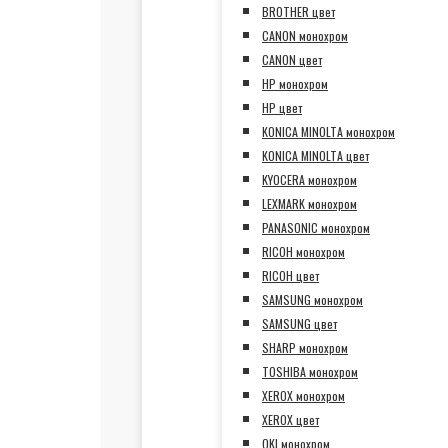
BROTHER цвет
CANON монохром
CANON цвет
HP монохром
HP цвет
KONICA MINOLTA монохром
KONICA MINOLTA цвет
KYOCERA монохром
LEXMARK монохром
PANASONIC монохром
RICOH монохром
RICOH цвет
SAMSUNG монохром
SAMSUNG цвет
SHARP монохром
TOSHIBA монохром
XEROX монохром
XEROX цвет
OKI монохром