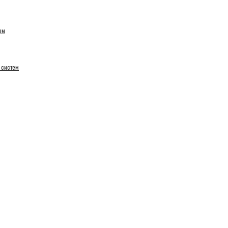
ем
 систем