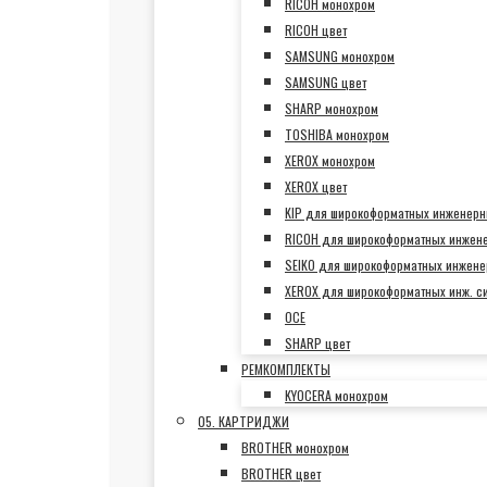
RICOH монохром
RICOH цвет
SAMSUNG монохром
SAMSUNG цвет
SHARP монохром
TOSHIBA монохром
XEROX монохром
XEROX цвет
KIP для широкоформатных инженерн
RICOH для широкоформатных инжен
SEIKO для широкоформатных инжене
XEROX для широкоформатных инж. с
OCE
SHARP цвет
РЕМКОМПЛЕКТЫ
KYOCERA монохром
05. КАРТРИДЖИ
BROTHER монохром
BROTHER цвет