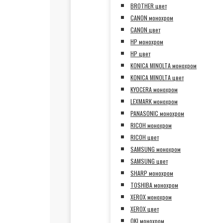
BROTHER цвет
CANON монохром
CANON цвет
HP монохром
HP цвет
KONICA MINOLTA монохром
KONICA MINOLTA цвет
KYOCERA монохром
LEXMARK монохром
PANASONIC монохром
RICOH монохром
RICOH цвет
SAMSUNG монохром
SAMSUNG цвет
SHARP монохром
TOSHIBA монохром
XEROX монохром
XEROX цвет
OKI монохром