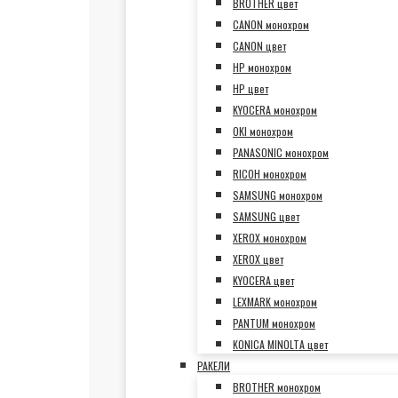
BROTHER цвет
CANON монохром
CANON цвет
HP монохром
HP цвет
KYOCERA монохром
OKI монохром
PANASONIC монохром
RICOH монохром
SAMSUNG монохром
SAMSUNG цвет
XEROX монохром
XEROX цвет
KYOCERA цвет
LEXMARK монохром
PANTUM монохром
KONICA MINOLTA цвет
РАКЕЛИ
BROTHER монохром