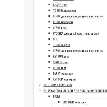
SHARP цвет
TOSHIBA монохром
XEROX для широкоформатных инж. систем
XEROX монохром
XEROX цвет
KYOCERA для шир.формат. инж. систем
OCE
TOSHIBA цвет
XEROX для широкоформатных инж. систем
PANTUM цвет
SINDOH цвет
XEROX OEM
БУЛАТ монохром
КАТЮША монохром
03. ТОНЕРЫ TOPSTARS
04. РЕСУРСНЫЕ ДЕТАЛИ ДЛЯ ВОССТАНОВЛЕНИЯ К
ВАЛЫ
BROTHER монохром