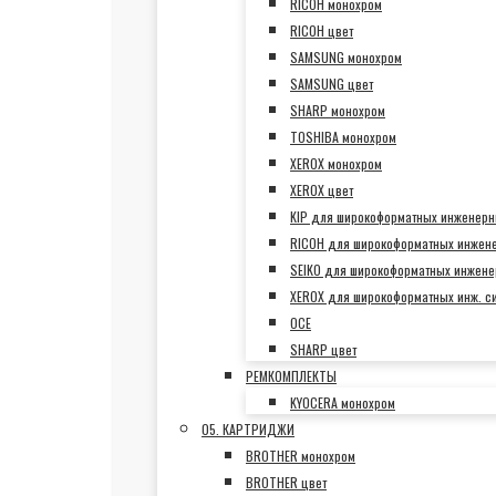
RICOH монохром
RICOH цвет
SAMSUNG монохром
SAMSUNG цвет
SHARP монохром
TOSHIBA монохром
XEROX монохром
XEROX цвет
KIP для широкоформатных инженерн
RICOH для широкоформатных инжен
SEIKO для широкоформатных инжене
XEROX для широкоформатных инж. с
OCE
SHARP цвет
РЕМКОМПЛЕКТЫ
KYOCERA монохром
05. КАРТРИДЖИ
BROTHER монохром
BROTHER цвет