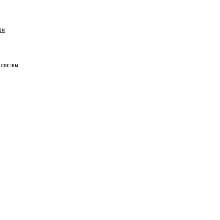
ем
 систем