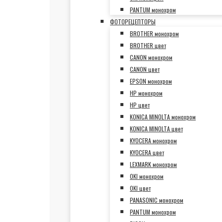
PANTUM монохром
ФОТОРЕЦЕПТОРЫ
BROTHER монохром
BROTHER цвет
CANON монохром
CANON цвет
EPSON монохром
HP монохром
HP цвет
KONICA MINOLTA монохром
KONICA MINOLTA цвет
KYOCERA монохром
KYOCERA цвет
LEXMARK монохром
OKI монохром
OKI цвет
PANASONIC монохром
PANTUM монохром