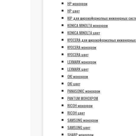
HP монохром
HP цвет
KIP для широкоформатных инженерных сист
KONICA MINOLTA монохром
KONICA MINOLTA цвет
KYOCERA для широкоформатных инженерных
KYOCERA монохром
KYOCERA цвет
LEXMARK монохром
LEXMARK цвет
OKI монохром
OKI цвет
PANASONIC монохром
PANTUM МОНОХРОМ
RICOH монохром
RICOH цвет
SAMSUNG монохром
SAMSUNG цвет
SHARP монохром