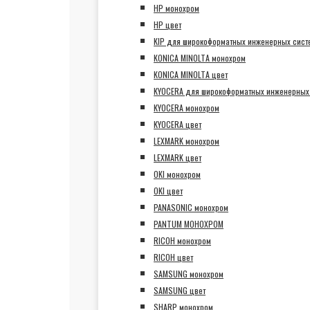
HP монохром
HP цвет
KIP для широкоформатных инженерных сист
KONICA MINOLTA монохром
KONICA MINOLTA цвет
KYOCERA для широкоформатных инженерных
KYOCERA монохром
KYOCERA цвет
LEXMARK монохром
LEXMARK цвет
OKI монохром
OKI цвет
PANASONIC монохром
PANTUM МОНОХРОМ
RICOH монохром
RICOH цвет
SAMSUNG монохром
SAMSUNG цвет
SHARP монохром