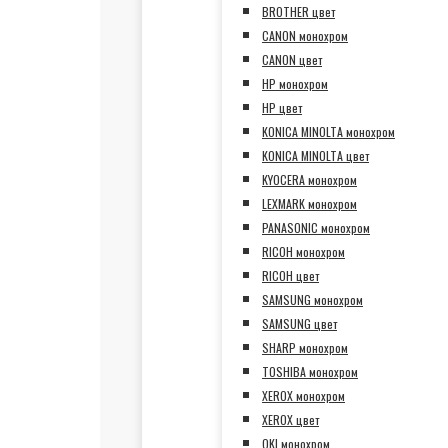
BROTHER цвет
CANON монохром
CANON цвет
HP монохром
HP цвет
KONICA MINOLTA монохром
KONICA MINOLTA цвет
KYOCERA монохром
LEXMARK монохром
PANASONIC монохром
RICOH монохром
RICOH цвет
SAMSUNG монохром
SAMSUNG цвет
SHARP монохром
TOSHIBA монохром
XEROX монохром
XEROX цвет
OKI монохром