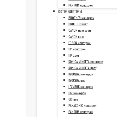
PANTUM монохром
ФОТОРЕЦЕПТОРЫ
BROTHER монохром
BROTHER цвет
CANON монохром
CANON цвет
EPSON монохром
HP монохром
HP цвет
KONICA MINOLTA монохром
KONICA MINOLTA цвет
KYOCERA монохром
KYOCERA цвет
LEXMARK монохром
OKI монохром
OKI цвет
PANASONIC монохром
PANTUM монохром