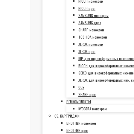
RICOH монохром
RICOH цвет
SAMSUNG монохром
SAMSUNG цвет
SHARP монохром
TOSHIBA монохром
XEROX монохром
XEROX цвет
KIP для широкоформатных инженерн
RICOH для широкоформатных инжен
SEIKO для широкоформатных инжене
XEROX для широкоформатных инж. с
OCE
SHARP цвет
РЕМКОМПЛЕКТЫ
KYOCERA монохром
05. КАРТРИДЖИ
BROTHER монохром
BROTHER цвет