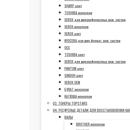
SHARP цвет
TOSHIBA монохром
XEROX для широкоформатных инж. систем
XEROX монохром
XEROX цвет
KYOCERA для шир.формат. инж. систем
OCE
TOSHIBA цвет
XEROX для широкоформатных инж. систем
PANTUM цвет
SINDOH цвет
XEROX OEM
БУЛАТ монохром
КАТЮША монохром
03. ТОНЕРЫ TOPSTARS
04. РЕСУРСНЫЕ ДЕТАЛИ ДЛЯ ВОССТАНОВЛЕНИЯ К
ВАЛЫ
BROTHER монохром