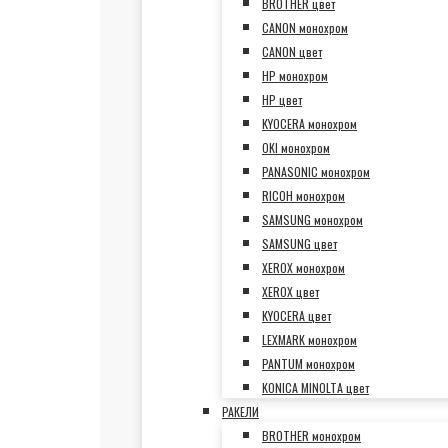
BROTHER цвет
CANON монохром
CANON цвет
HP монохром
HP цвет
KYOCERA монохром
OKI монохром
PANASONIC монохром
RICOH монохром
SAMSUNG монохром
SAMSUNG цвет
XEROX монохром
XEROX цвет
KYOCERA цвет
LEXMARK монохром
PANTUM монохром
KONICA MINOLTA цвет
РАКЕЛИ
BROTHER монохром