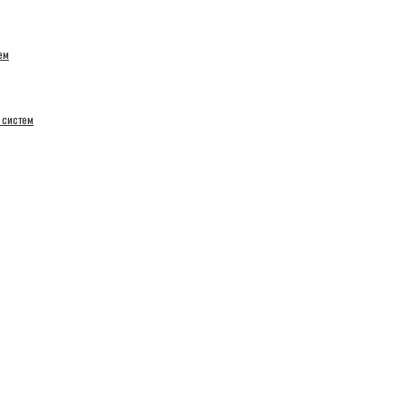
ем
 систем