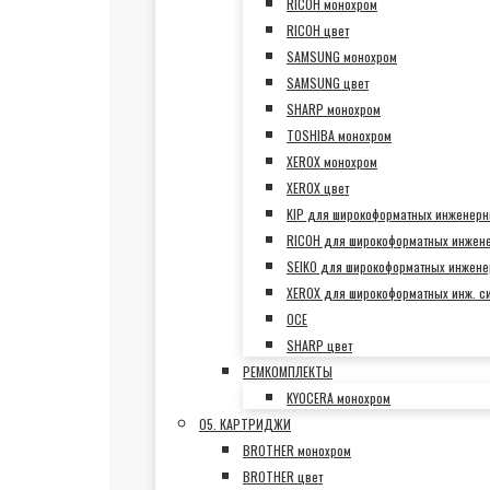
RICOH монохром
RICOH цвет
SAMSUNG монохром
SAMSUNG цвет
SHARP монохром
TOSHIBA монохром
XEROX монохром
XEROX цвет
KIP для широкоформатных инженерн
RICOH для широкоформатных инжен
SEIKO для широкоформатных инжене
XEROX для широкоформатных инж. с
OCE
SHARP цвет
РЕМКОМПЛЕКТЫ
KYOCERA монохром
05. КАРТРИДЖИ
BROTHER монохром
BROTHER цвет