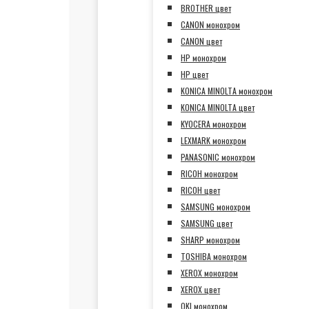
BROTHER цвет
CANON монохром
CANON цвет
HP монохром
HP цвет
KONICA MINOLTA монохром
KONICA MINOLTA цвет
KYOCERA монохром
LEXMARK монохром
PANASONIC монохром
RICOH монохром
RICOH цвет
SAMSUNG монохром
SAMSUNG цвет
SHARP монохром
TOSHIBA монохром
XEROX монохром
XEROX цвет
OKI монохром