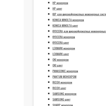
HP монохром
HP цвет
KIP для широкоформатных инженерных сист
KONICA MINOLTA монохром
KONICA MINOLTA цвет
KYOCERA для широкоформатных инженерных
KYOCERA монохром
KYOCERA цвет
LEXMARK монохром
LEXMARK цвет
OKI монохром
OKI цвет
PANASONIC монохром
PANTUM МОНОХРОМ
RICOH монохром
RICOH цвет
SAMSUNG монохром
SAMSUNG цвет
SHARP монохром