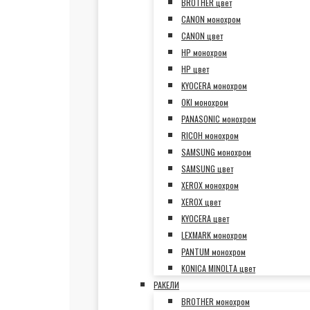
BROTHER цвет
CANON монохром
CANON цвет
HP монохром
HP цвет
KYOCERA монохром
OKI монохром
PANASONIC монохром
RICOH монохром
SAMSUNG монохром
SAMSUNG цвет
XEROX монохром
XEROX цвет
KYOCERA цвет
LEXMARK монохром
PANTUM монохром
KONICA MINOLTA цвет
РАКЕЛИ
BROTHER монохром