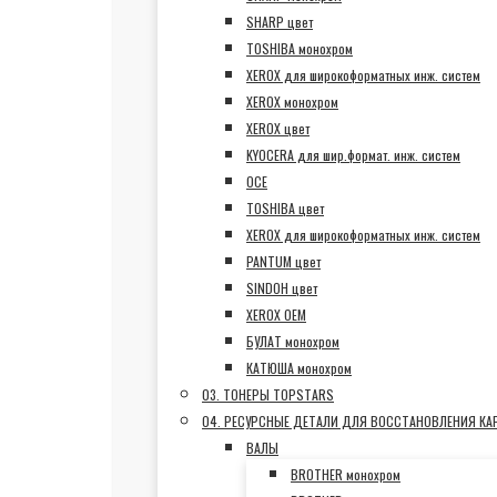
SHARP цвет
TOSHIBA монохром
XEROX для широкоформатных инж. систем
XEROX монохром
XEROX цвет
KYOCERA для шир.формат. инж. систем
OCE
TOSHIBA цвет
XEROX для широкоформатных инж. систем
PANTUM цвет
SINDOH цвет
XEROX OEM
БУЛАТ монохром
КАТЮША монохром
03. ТОНЕРЫ TOPSTARS
04. РЕСУРСНЫЕ ДЕТАЛИ ДЛЯ ВОССТАНОВЛЕНИЯ К
ВАЛЫ
BROTHER монохром