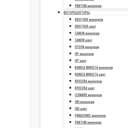
PANTUM монохром
ФОТОРЕЦЕПТОРЫ
BROTHER монохром
BROTHER цвет
CANON монохром
CANON цвет
EPSON монохром
HP монохром
HP цвет
KONICA MINOLTA монохром
KONICA MINOLTA цвет
KYOCERA монохром
KYOCERA цвет
LEXMARK монохром
OKI монохром
OKI цвет
PANASONIC монохром
PANTUM монохром