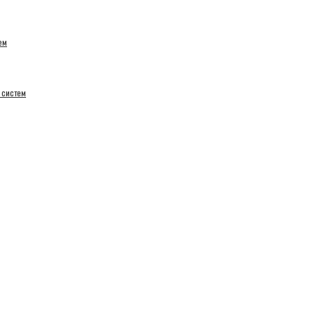
ем
 систем