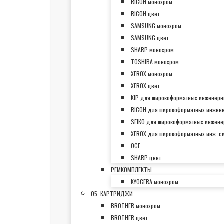
RICOH монохром
RICOH цвет
SAMSUNG монохром
SAMSUNG цвет
SHARP монохром
TOSHIBA монохром
XEROX монохром
XEROX цвет
KIP для широкоформатных инженерн
RICOH для широкоформатных инжен
SEIKO для широкоформатных инжене
XEROX для широкоформатных инж. с
OCE
SHARP цвет
РЕМКОМПЛЕКТЫ
KYOCERA монохром
05. КАРТРИДЖИ
BROTHER монохром
BROTHER цвет