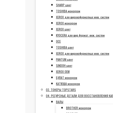
SHARP цвет
TOSHIBA монохром
XEROX для широкоформатных инж. систем
XEROX монохром
XEROX цвет
KYOCERA для шир.формат. инж. систем
OCE
TOSHIBA цвет
XEROX для широкоформатных инж. систем
PANTUM цвет
SINDOH цвет
XEROX OEM
БУЛАТ монохром
КАТЮША монохром
03. ТОНЕРЫ TOPSTARS
04. РЕСУРСНЫЕ ДЕТАЛИ ДЛЯ ВОССТАНОВЛЕНИЯ К
ВАЛЫ
BROTHER монохром