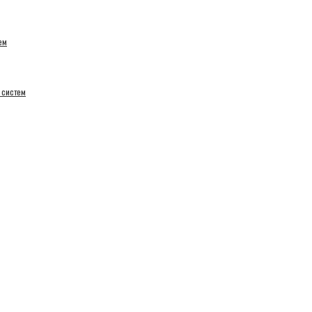
ем
 систем