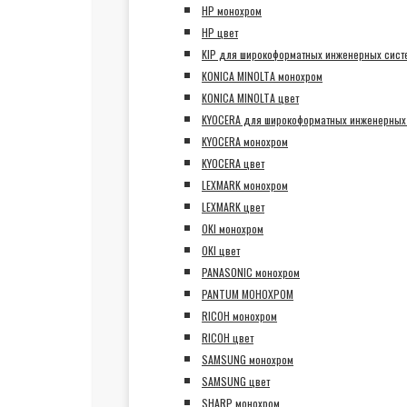
HP монохром
HP цвет
KIP для широкоформатных инженерных сист
KONICA MINOLTA монохром
KONICA MINOLTA цвет
KYOCERA для широкоформатных инженерных
KYOCERA монохром
KYOCERA цвет
LEXMARK монохром
LEXMARK цвет
OKI монохром
OKI цвет
PANASONIC монохром
PANTUM МОНОХРОМ
RICOH монохром
RICOH цвет
SAMSUNG монохром
SAMSUNG цвет
SHARP монохром