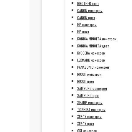
BROTHER цвет
CANON монохром
CANON цвет
HP монохром
HP цвет
KONICA MINOLTA монохром
KONICA MINOLTA цвет
KYOCERA монохром
LEXMARK монохром
PANASONIC монохром
RICOH монохром
RICOH цвет
SAMSUNG монохром
SAMSUNG цвет
SHARP монохром
TOSHIBA монохром
XEROX монохром
XEROX цвет
OKI монохром