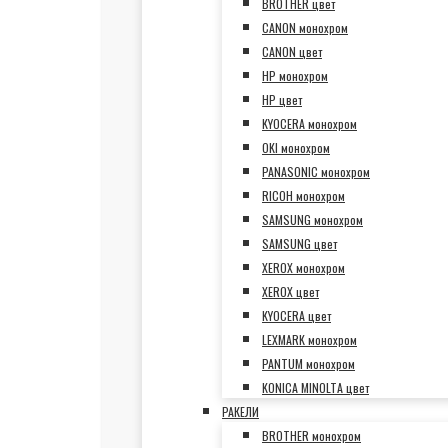
BROTHER цвет
CANON монохром
CANON цвет
HP монохром
HP цвет
KYOCERA монохром
OKI монохром
PANASONIC монохром
RICOH монохром
SAMSUNG монохром
SAMSUNG цвет
XEROX монохром
XEROX цвет
KYOCERA цвет
LEXMARK монохром
PANTUM монохром
KONICA MINOLTA цвет
РАКЕЛИ
BROTHER монохром