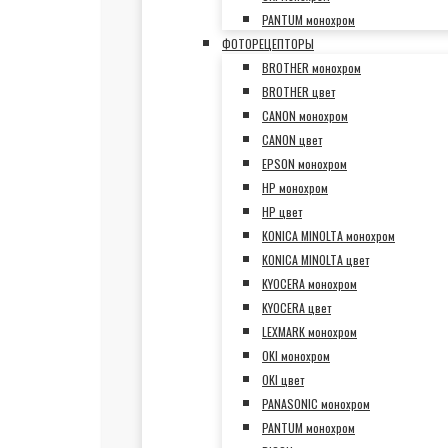
PANTUM монохром
ФОТОРЕЦЕПТОРЫ
BROTHER монохром
BROTHER цвет
CANON монохром
CANON цвет
EPSON монохром
HP монохром
HP цвет
KONICA MINOLTA монохром
KONICA MINOLTA цвет
KYOCERA монохром
KYOCERA цвет
LEXMARK монохром
OKI монохром
OKI цвет
PANASONIC монохром
PANTUM монохром