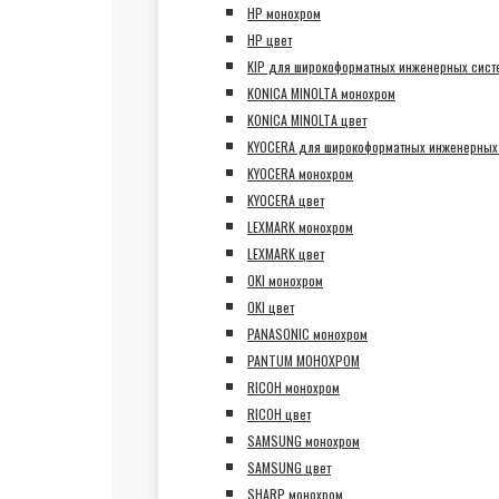
HP монохром
HP цвет
KIP для широкоформатных инженерных сист
KONICA MINOLTA монохром
KONICA MINOLTA цвет
KYOCERA для широкоформатных инженерных
KYOCERA монохром
KYOCERA цвет
LEXMARK монохром
LEXMARK цвет
OKI монохром
OKI цвет
PANASONIC монохром
PANTUM МОНОХРОМ
RICOH монохром
RICOH цвет
SAMSUNG монохром
SAMSUNG цвет
SHARP монохром