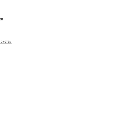
ем
 систем