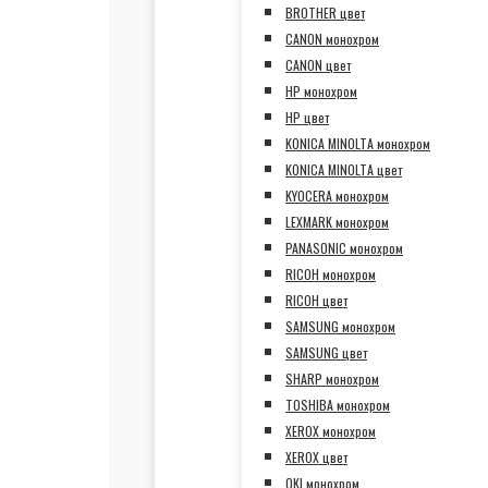
BROTHER цвет
CANON монохром
CANON цвет
HP монохром
HP цвет
KONICA MINOLTA монохром
KONICA MINOLTA цвет
KYOCERA монохром
LEXMARK монохром
PANASONIC монохром
RICOH монохром
RICOH цвет
SAMSUNG монохром
SAMSUNG цвет
SHARP монохром
TOSHIBA монохром
XEROX монохром
XEROX цвет
OKI монохром