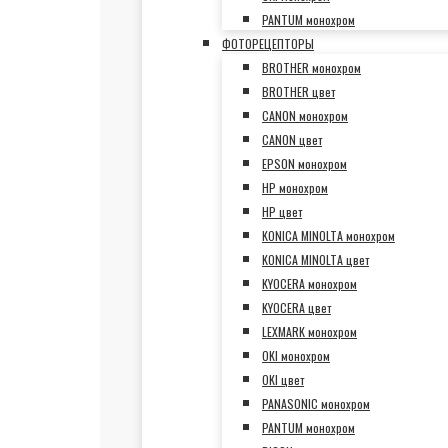
PANTUM монохром
ФОТОРЕЦЕПТОРЫ
BROTHER монохром
BROTHER цвет
CANON монохром
CANON цвет
EPSON монохром
HP монохром
HP цвет
KONICA MINOLTA монохром
KONICA MINOLTA цвет
KYOCERA монохром
KYOCERA цвет
LEXMARK монохром
OKI монохром
OKI цвет
PANASONIC монохром
PANTUM монохром