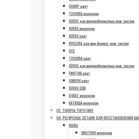
SHARP цвет
TOSHIBA монохром
XEROX для широкоформатных инж. систем
XEROX монохром
XEROX цвет
KYOCERA для шир.формат. инж. систем
OCE
TOSHIBA цвет
XEROX для широкоформатных инж. систем
PANTUM цвет
SINDOH цвет
XEROX OEM
БУЛАТ монохром
КАТЮША монохром
03. ТОНЕРЫ TOPSTARS
04. РЕСУРСНЫЕ ДЕТАЛИ ДЛЯ ВОССТАНОВЛЕНИЯ К
ВАЛЫ
BROTHER монохром