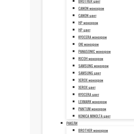
BROTHER цвет
CANON монохром
CANON цвет
HP монохром
HP цвет
KYOCERA монохром
OKI монохром
PANASONIC монохром
RICOH монохром
SAMSUNG монохром
SAMSUNG цвет
XEROX монохром
XEROX цвет
KYOCERA цвет
LEXMARK монохром
PANTUM монохром
KONICA MINOLTA цвет
РАКЕЛИ
BROTHER монохром