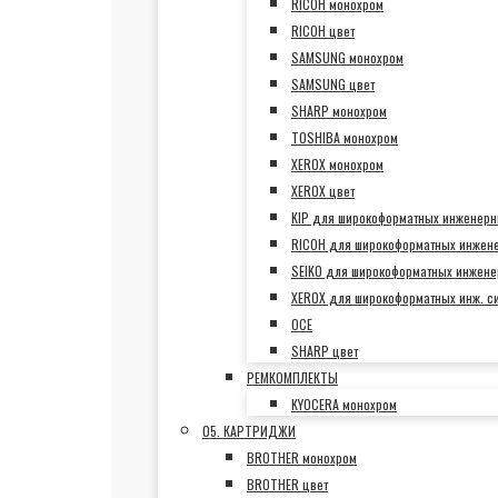
RICOH монохром
RICOH цвет
SAMSUNG монохром
SAMSUNG цвет
SHARP монохром
TOSHIBA монохром
XEROX монохром
XEROX цвет
KIP для широкоформатных инженерн
RICOH для широкоформатных инжен
SEIKO для широкоформатных инжене
XEROX для широкоформатных инж. с
OCE
SHARP цвет
РЕМКОМПЛЕКТЫ
KYOCERA монохром
05. КАРТРИДЖИ
BROTHER монохром
BROTHER цвет